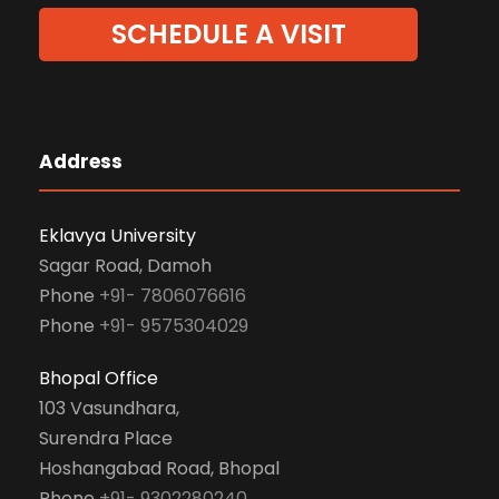
SCHEDULE A VISIT
Address
Eklavya University
Sagar Road, Damoh
Phone
+91- 7806076616
Phone
+91- 9575304029
Bhopal Office
103 Vasundhara,
Surendra Place
Hoshangabad Road, Bhopal
Phone
+91- 9302280240