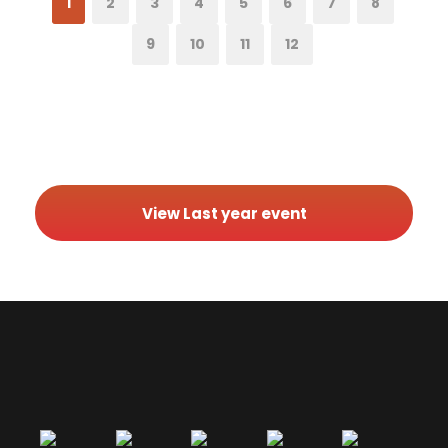
1
2
3
4
5
6
7
8
9
10
11
12
View Last year event