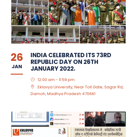
26
INDIA CELEBRATED ITS 73RD
REPUBLIC DAY ON 26TH
JAN
JANUARY 2022.
12:00 am - 11:59 pm
Eklavya University, Near Toll Gate, Sagar Rd,
Damoh, Madhya Pradesh 470661