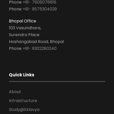
Phone
+91- 7806076616
Phone
+91- 9575304029
Bhopal Office
103 Vasundhara,
Surendra Place
Hoshangabad Road, Bhopal
Phone
+91- 9302280240
Quick Links
About
Infrastructure
Study@Eklavya