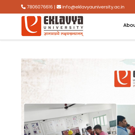
7806076616
|
info@eklavyauniversity.ac.in
Abo