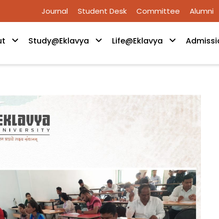
Journal
Student Desk
Committee
Alumni
ut
Study@Eklavya
Life@Eklavya
Admissi