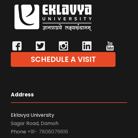
SCHEDULE A VISIT
Address
Eklavya University
Sagar Road, Damoh
Phone
+91- 7806076616