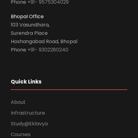
Phone
+91- 9575304029
Bhopal Office
103 Vasundhara,
Surendra Place
Hoshangabad Road, Bhopal
Phone
+91- 9302280240
Quick Links
About
Infrastructure
Study@Eklavya
Courses