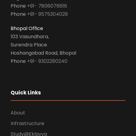
Phone
+91- 7806076616
Phone
+91- 9575304029
Bhopal Office
103 Vasundhara,
Surendra Place
Hoshangabad Road, Bhopal
Phone
+91- 9302280240
Quick Links
About
Infrastructure
Study@Eklavya